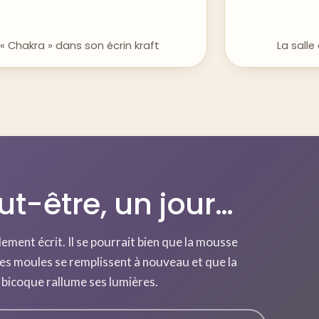
« Chakra » dans son écrin kraft
La sall
ut-être, un jour…
lement écrit. Il se pourrait bien que la mousse
es moules se remplissent à nouveau et que la
bicoque rallume ses lumières.